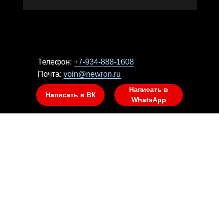
Телефон:
+7-934-888-1608
Почта:
voin@newron.ru
Написать в
Написать в ВК
WhatsApp