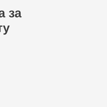
а за
ту