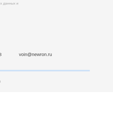
ых данных и
8
voin@newron.ru
0