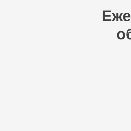
Еже
о